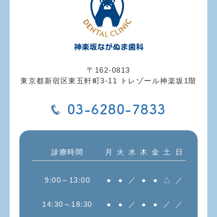
〒162-0813
東京都新宿区東五軒町3-11 トレゾール神楽坂1階
03-6280-7833
診療時間
月
火
水
木
金
土
日
9:00～13:00
●
●
／
●
●
△
／
14:30～18:30
●
●
／
●
●
／
／